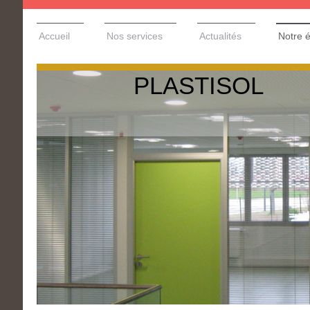
Accueil
Nos services
Actualités
Notre 
PLASTISOL 
plafon
planche
store i