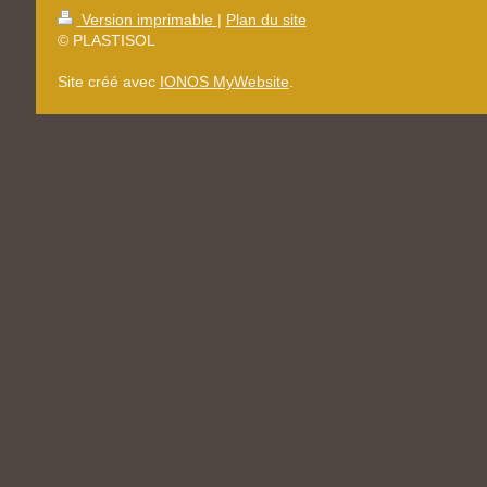
Version imprimable
|
Plan du site
© PLASTISOL
Site créé avec
IONOS MyWebsite
.