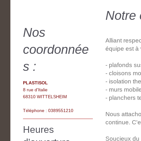
Notre 
Nos
Alliant respec
coordonnée
équipe est à 
s :
- plafonds s
- cloisons mo
- isolation t
PLASTISOL
- murs mobil
8 rue d'Italie
68310 WITTELSHEIM
- planchers 
Téléphone : 0389551210
Nous attachon
continue. C'e
Heures
Soucieux du t