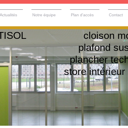
Actualités
Notre équipe
Plan d'accès
Contact
STISOL cloison modu
afond suspe
ancher techni
ore intérieur