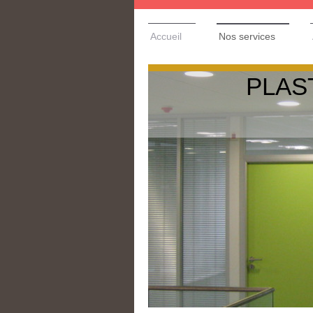
Accueil
Nos services
PLA
pl
pl
st