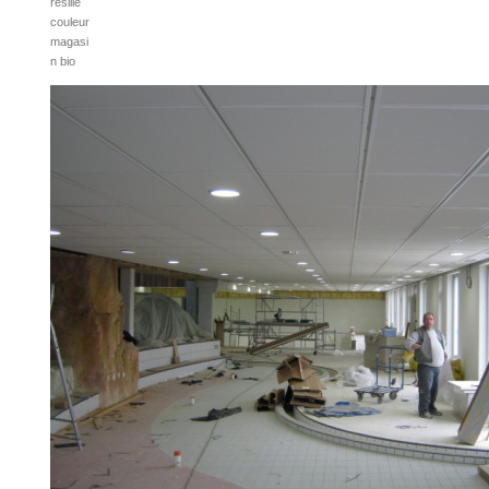
resille
couleur
magasi
n bio