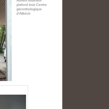
Auvent exterieur
plafond bois Centre
géronthologique
d'Altkirch